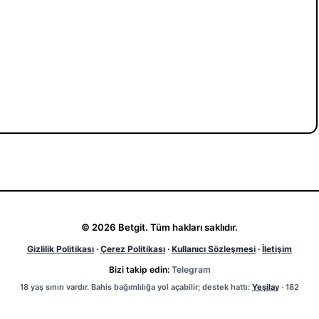
© 2026 Betgit. Tüm hakları saklıdır.
Gizlilik Politikası
·
Çerez Politikası
·
Kullanıcı Sözleşmesi
·
İletişim
Bizi takip edin:
Telegram
18 yaş sınırı vardır. Bahis bağımlılığa yol açabilir; destek hattı:
Yeşilay
· 182