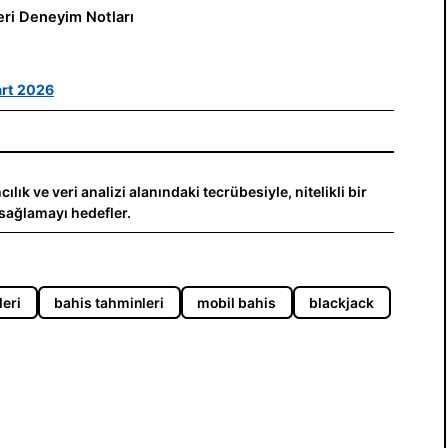
eri Deneyim Notları
rt 2026
ncılık ve veri analizi alanındaki tecrübesiyle, nitelikli bir
 sağlamayı hedefler.
leri
bahis tahminleri
mobil bahis
blackjack